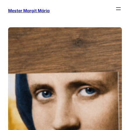
Ugrás
Mester Margit Mária
a
tartalomhoz