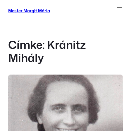
Ugrás
Mester Margit Mária
a
tartalomhoz
Címke:
Kránitz
Mihály