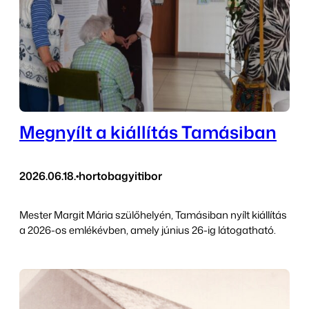
Megnyílt a kiállítás Tamásiban
2026.06.18.
•
hortobagyitibor
Mester Margit Mária szülőhelyén, Tamásiban nyílt kiállítás
a 2026-os emlékévben, amely június 26-ig látogatható.