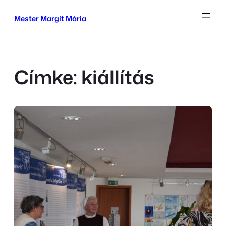
Ugrás
Mester Margit Mária
a
tartalomhoz
Címke:
kiállítás