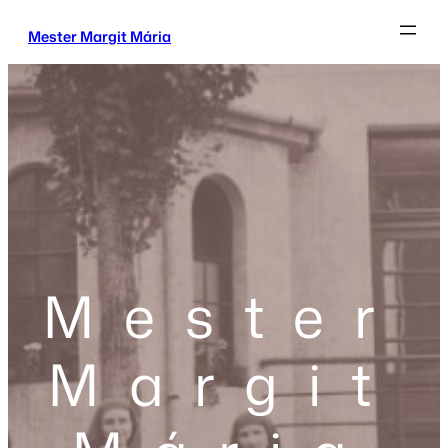
Mester Margit Mária
Mester
Margit