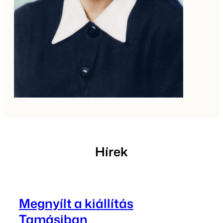
Hírek
Megnyílt a kiállítás
Tamásiban