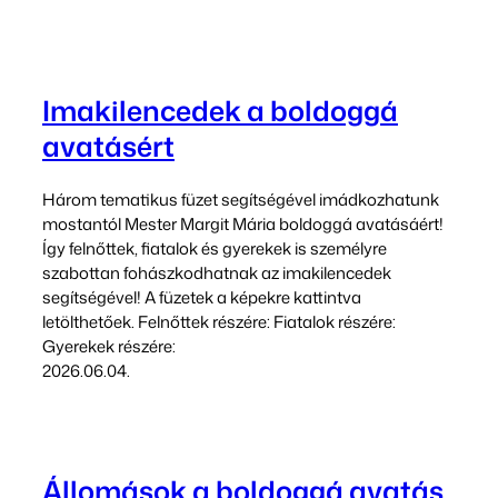
Imakilencedek a boldoggá
avatásért
Három tematikus füzet segítségével imádkozhatunk
mostantól Mester Margit Mária boldoggá avatásáért!
Így felnőttek, fiatalok és gyerekek is személyre
szabottan fohászkodhatnak az imakilencedek
segítségével! A füzetek a képekre kattintva
letölthetőek. Felnőttek részére: Fiatalok részére:
Gyerekek részére:
2026.06.04.
Állomások a boldoggá avatás