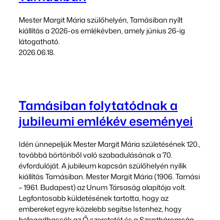
Mester Margit Mária szülőhelyén, Tamásiban nyílt
kiállítás a 2026-os emlékévben, amely június 26-ig
látogatható.
2026.06.18.
Tamásiban folytatódnak a
jubileumi emlékév eseményei
Idén ünnepeljük Mester Margit Mária születésének 120.,
továbbá börtönből való szabadulásának a 70.
évfordulóját. A jubileum kapcsán szülőhelyén nyílik
kiállítás Tamásiban. Mester Margit Mária (1906. Tamási
– 1961. Budapest) az Unum Társaság alapítója volt.
Legfontosabb küldetésének tartotta, hogy az
embereket egyre közelebb segítse Istenhez, hogy
befogadhassák az Ő szeretetét és a Szentháromság