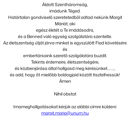
Áldott Szentháromság,
imádunk Téged.
Határtalan gondviselő szeretetedből adtad nekünk Margit
Máriát, aki
egész életét a Te imádásodra,
és a Benned való egység szolgálatára szentelte.
Az életszentség útját járva minket is egyszülött Fiad követésére
és
embertársaink szerető szolgálatára buzdít.
Tekints érdemeire, életszentségére,
és közbenjárása által hallgasd meg kérésünket……..,
és add, hogy őt mielőbb boldogjaid között tisztelhessük!
Ámen
Nihil obstat
Imameghallgatásokat kérjük az alábbi címre küldeni:
margit.maria@unum.hu