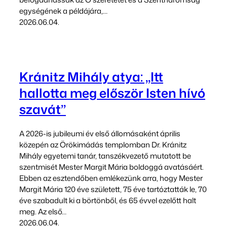
egységének a példájára,…
2026.06.04.
Kránitz Mihály atya: „Itt
hallotta meg először Isten hívó
szavát”
A 2026-is jubileumi év első állomásaként április
közepén az Örökimádás templomban Dr. Kránitz
Mihály egyetemi tanár, tanszékvezető mutatott be
szentmisét Mester Margit Mária boldoggá avatásáért.
Ebben az esztendőben emlékezünk arra, hogy Mester
Margit Mária 120 éve született, 75 éve tartóztatták le, 70
éve szabadult ki a börtönből, és 65 évvel ezelőtt halt
meg. Az első…
2026.06.04.