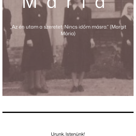
Mária
„Az én utam a szeretet. Nincs időm másra.” (Margit
Mária)
Urunk, Istenünk!